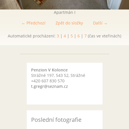
Apartmán I
← Předchozí
Zpět do složky
Další →
Automatické procházení:
3
|
4
|
5
|
6
|
7
(čas ve vteřinách)
Penzion V Kolonce
Strážné 197, 543 52, Strážné
+420 607 830 570
t.gregr@seznam.cz
Poslední fotografie