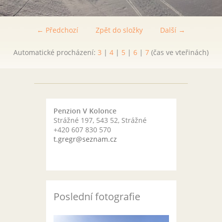
← Předchozí
Zpět do složky
Další →
Automatické procházení:
3
|
4
|
5
|
6
|
7
(čas ve vteřinách)
Penzion V Kolonce
Strážné 197, 543 52, Strážné
+420 607 830 570
t.gregr@seznam.cz
Poslední fotografie