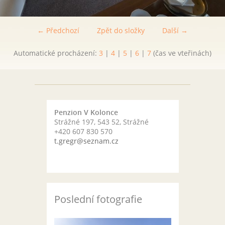
← Předchozí
Zpět do složky
Další →
Automatické procházení:
3
|
4
|
5
|
6
|
7
(čas ve vteřinách)
Penzion V Kolonce
Strážné 197, 543 52, Strážné
+420 607 830 570
t.gregr@seznam.cz
Poslední fotografie