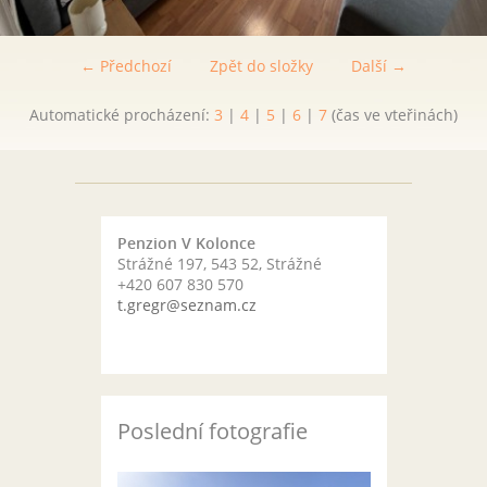
← Předchozí
Zpět do složky
Další →
Automatické procházení:
3
|
4
|
5
|
6
|
7
(čas ve vteřinách)
Penzion V Kolonce
Strážné 197, 543 52, Strážné
+420 607 830 570
t.gregr@seznam.cz
Poslední fotografie