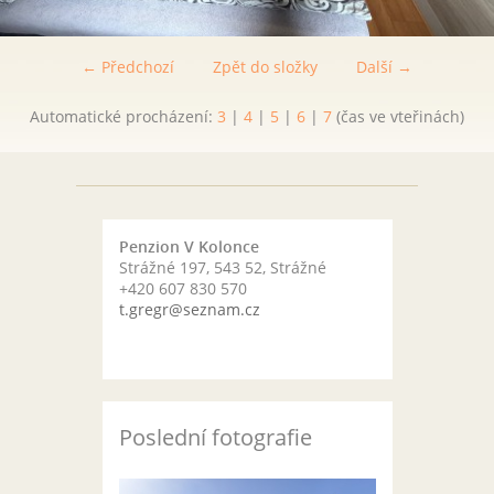
← Předchozí
Zpět do složky
Další →
Automatické procházení:
3
|
4
|
5
|
6
|
7
(čas ve vteřinách)
Penzion V Kolonce
Strážné 197, 543 52, Strážné
+420 607 830 570
t.gregr@seznam.cz
Poslední fotografie